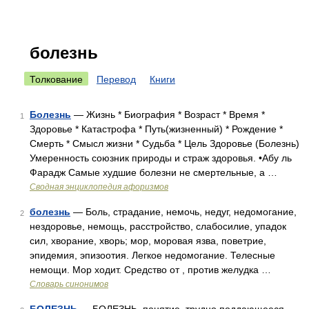
болезнь
Толкование
Перевод
Книги
Болезнь
— Жизнь * Биография * Возраст * Время *
1
Здоровье * Катастрофа * Путь(жизненный) * Рождение *
Смерть * Смысл жизни * Судьба * Цель Здоровье (Болезнь)
Умеренность союзник природы и страж здоровья. •Абу ль
Фарадж Самые худшие болезни не смертельные, а …
Сводная энциклопедия афоризмов
болезнь
— Боль, страдание, немочь, недуг, недомогание,
2
нездоровье, немощь, расстройство, слабосилие, упадок
сил, хворание, хворь; мор, моровая язва, поветрие,
эпидемия, эпизоотия. Легкое недомогание. Телесные
немощи. Мор ходит. Средство от , против желудка …
Словарь синонимов