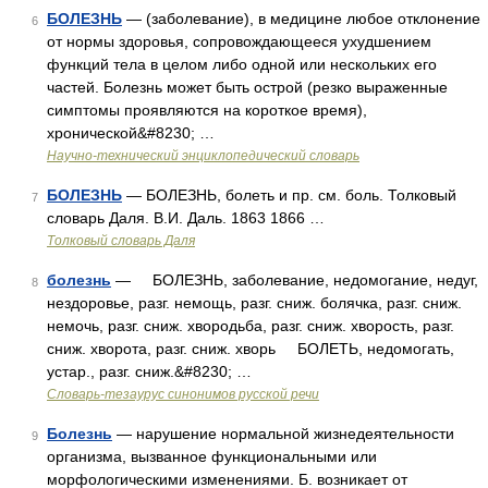
БОЛЕЗНЬ
— (заболевание), в медицине любое отклонение
6
от нормы здоровья, сопровождающееся ухудшением
функций тела в целом либо одной или нескольких его
частей. Болезнь может быть острой (резко выраженные
симптомы проявляются на короткое время),
хронической&#8230; …
Научно-технический энциклопедический словарь
БОЛЕЗНЬ
— БОЛЕЗНЬ, болеть и пр. см. боль. Толковый
7
словарь Даля. В.И. Даль. 1863 1866 …
Толковый словарь Даля
болезнь
— БОЛЕЗНЬ, заболевание, недомогание, недуг,
8
нездоровье, разг. немощь, разг. сниж. болячка, разг. сниж.
немочь, разг. сниж. хвородьба, разг. сниж. хворость, разг.
сниж. хворота, разг. сниж. хворь БОЛЕТЬ, недомогать,
устар., разг. сниж.&#8230; …
Словарь-тезаурус синонимов русской речи
Болезнь
— нарушение нормальной жизнедеятельности
9
организма, вызванное функциональными или
морфологическими изменениями. Б. возникает от